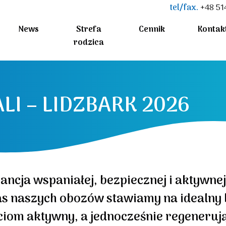
tel/fax.
+48 51
News
Strefa
Cennik
Kontak
rodzica
ALI – LIDZBARK 2026
rancja wspaniałej, bezpiecznej i aktywn
as naszych obozów stawiamy na idealny 
ciom aktywny, a jednocześnie regeneruj