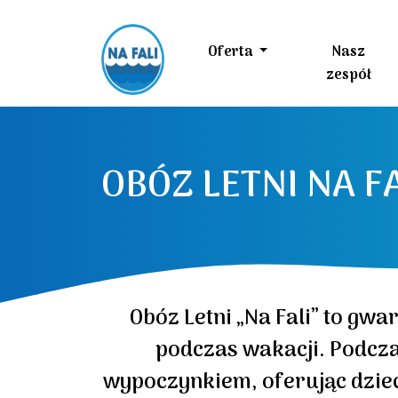
Skip to main content
Oferta
Nasz
zespół
OBÓZ LETNI NA F
Obóz Letni „Na Fali” to gwa
podczas wakacji. Podcz
wypoczynkiem, oferując dzie