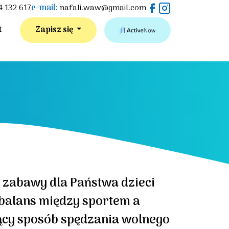
4 132 617
e-mail:
nafali.waw@gmail.com
t
Zapisz się
ej zabawy dla Państwa dzieci
balans między sportem a
ący sposób spędzania wolnego