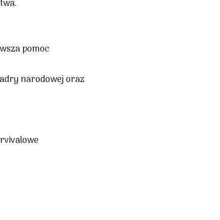
twa.
rwsza pomoc
kadry narodowej oraz
urvivalowe