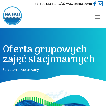
Skip to main content
+48 514 132 617
nafali.waw@gmail.com
Oferta grupowych
zajęć stacjonarnych
Serdecznie zapraszamy