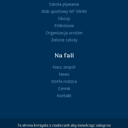
Szkoła pływania
Klub sportowy NF SWIM
Obozy
Półkolonie
Organizacja urodzin
Zielone szkoły
Na fali
Nasz zespół
News
Strefa rodzica
Cennik
Kontakt
Copyright © 2026 NA FALI – szkoła pływania, klub
Ta strona korzysta z ciasteczek aby świadczyć usługi na